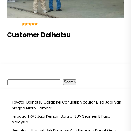
Rating :
- (Luar Biasa)
Customer Daihatsu
~ dari
Search
Search
Recent Posts
Toyota-Daihatsu Garap Kei Car Listrik Modular, Bisa Jadi Van
hingga Micro Camper
Perodua TRAZ Jadi Pemain Baru di SUV Segmen B Pasar
Malaysia
Beruntung Banget, Beli Daihatsu Aya Berujung Dapat Gran