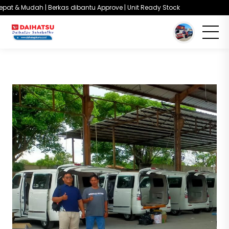
pat & Mudah | Berkas dibantu Approve | Unit Ready Stock
You are here :
Beranda
/
Testimoni
/
Customer Daihatsu
Testimoni