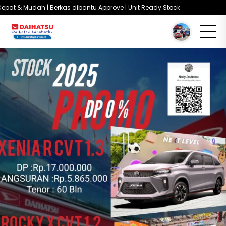
pat & Mudah | Berkas dibantu Approve | Unit Ready Stock
You are here :
Beranda
/
Stock Promo Dp 0%