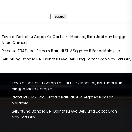
earch
Search
ecent Posts
Toyota-Daihatsu Garap Kei Car Listrik Modular, Bisa Jadi Van hingga
Micro Camper
Perodua TRAZ Jadi Pemain Baru di SUV Segmen B Pasar Malaysia
Beruntung Banget, Beli Daihatsu Aya Berujung Dapat Gran Max Taft Guy
Toyota-Daihatsu Garap Kei Car Listrik Modular, Bisa Jadi Van
hingga Micro Camper
Perodua TRAZ Jadi Pemain Baru di SUV Segmen B Pasar
Malaysia
Beruntung Banget, Beli Daihatsu Aya Berujung Dapat Gran
Max Taft Guy