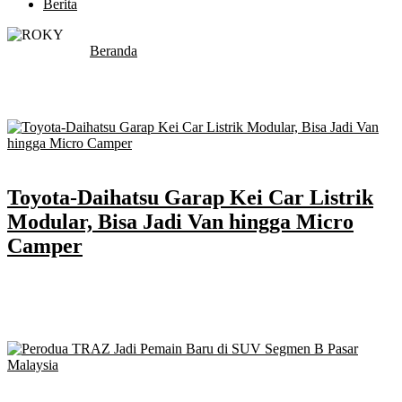
Berita
You are here :
Beranda
/
Kategori "Berita"
Category:
Berita
Terbit
: 25 December 2025
Toyota-Daihatsu Garap Kei Car Listrik
Modular, Bisa Jadi Van hingga Micro
Camper
Konsep kei car yang populer di Jepang kini memasuki era
elektrifikasi, dengan fokus tidak hanya pada efisiensi tetapi juga
pada modularitas. Toyota dan mitra utamanya, Daihatsu saat ini
sedang bekerja...
Terbit
: 25 December 2025