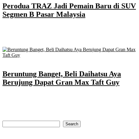
Perodua TRAZ Jadi Pemain Baru di SUV
Segmen B Pasar Malaysia
Perodua resmi meluncurkan TRAZ sebagai pemain baru SUV 5-
seater segmen B untuk pasar Malaysia. Model ini diposisikan untuk
memenuhi kebutuhan konsumen yang menginginkan kendaraan
dengan desain modern, performa efisien, serta...
Terbit
: 25 December 2025
Beruntung Banget, Beli Daihatsu Aya
Berujung Dapat Gran Max Taft Guy
Kejutan manis pada akhir tahun untuk Iskandar, seorang guru asal
Lombok Timur, Nusa Tenggara Barat (NTB), yang membeli
Daihatsu Ayla, justru juga mendapatkan Gran Max Taft Guy.
Melalui program Gebyar...
Search
Search
Recent Posts