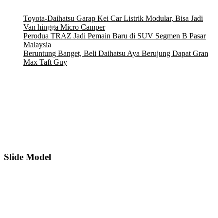
Toyota-Daihatsu Garap Kei Car Listrik Modular, Bisa Jadi
Van hingga Micro Camper
Perodua TRAZ Jadi Pemain Baru di SUV Segmen B Pasar
Malaysia
Beruntung Banget, Beli Daihatsu Aya Berujung Dapat Gran
Max Taft Guy
Toyota-Daihatsu Garap Kei Car Listrik Modular, Bisa Jadi
Van hingga Micro Camper
Perodua TRAZ Jadi Pemain Baru di SUV Segmen B Pasar
Malaysia
Beruntung Banget, Beli Daihatsu Aya Berujung Dapat Gran
Max Taft Guy
Slide Model
Daihatsu All New Xenia
Mulai :
227.950.000
Daihatsu Sigra