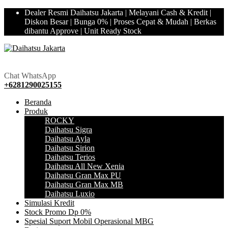
Dealer Resmi Daihatsu Jakarta | Melayani Cash & Kredit |
Diskon Besar | Bunga 0% | Proses Cepat & Mudah | Berkas
dibantu Approve | Unit Ready Stock
Hubungi Kami!
081290025155
Chat WhatsApp
+6281290025155
Beranda
Produk
ROCKY
Daihatsu Sigra
Daihatsu Ayla
Daihatsu Sirion
Daihatsu Terios
Daihatsu All New Xenia
Daihatsu Gran Max PU
Daihatsu Gran Max MB
Daihatsu Luxio
Simulasi Kredit
Stock Promo Dp 0%
Spesial Suport Mobil Operasional MBG